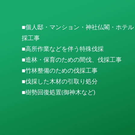
■個人邸・マンション・神社仏閣・ホテル
採工事
■高所作業などを伴う特殊伐採
■造林・保育のための間伐、伐採工事
■竹林整備のための伐採工事
■伐採した木材の引取り処分
■樹勢回復処置(御神木など)