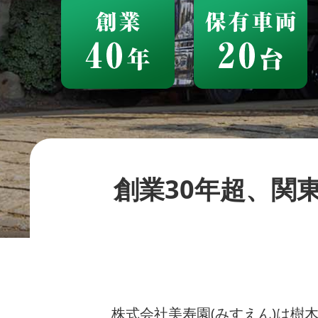
創業30年超、関
株式会社美寿園(みすえん)は樹